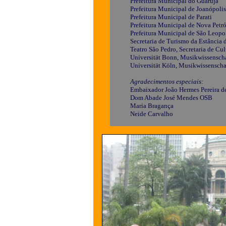
Prefeitura Municipal do Guarujá
Prefeitura Municipal de Joanópolis
Prefeitura Municipal de Parati
Prefeitura Municipal de Nova Petr
Prefeitura Municipal de São Leopo
Secretaria de Turismo da Estância 
Teatro São Pedro, Secretaria de Cu
Universität Bonn, Musikwissenscha
Universität Köln, Musikwissenschaf
Agradecimentos especiais:
Embaixador João Hermes Pereira d
Dom Abade José Mendes OSB
Maria Bragança
Neide Carvalho