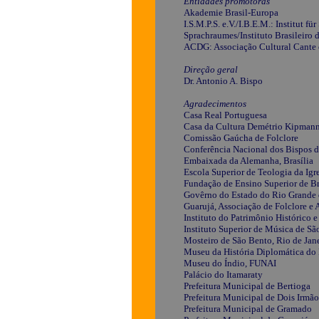
Entidades promotoras
Akademie Brasil-Europa
I.S.M.P.S. e.V./I.B.E.M.: Institut f
Sprachraumes/Instituto Brasileiro
ACDG: Associação Cultural Cante
Direção geral
Dr. Antonio A. Bispo
Agradecimentos
Casa Real Portuguesa
Casa da Cultura Demétrio Kipmann
Comissão Gaúcha de Folclore
Conferência Nacional dos Bispos d
Embaixada da Alemanha, Brasília
Escola Superior de Teologia da Igr
Fundação de Ensino Superior de B
Govêrno do Estado do Rio Grande 
Guarujá, Associação de Folclore e 
Instituto do Patrimônio Histórico 
Instituto Superior de Música de S
Mosteiro de São Bento, Rio de Jan
Museu da História Diplomática do 
Museu do Índio, FUNAI
Palácio do Itamaraty
Prefeitura Municipal de Bertioga
Prefeitura Municipal de Dois Irmão
Prefeitura Municipal de Gramado