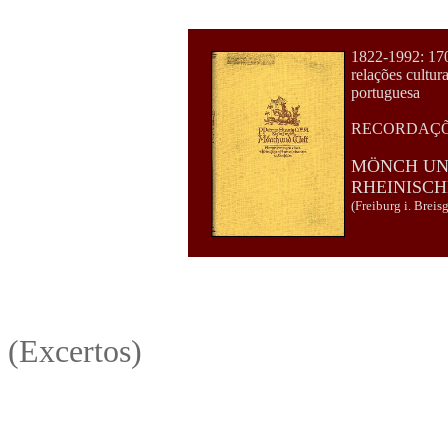
1822-1992: 170
relações cultu
portuguesa
RECORDAÇÕES
MÖNCH UN
RHEINISCH
(Freiburg i. Brei
(Excertos)