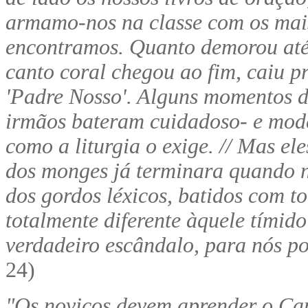
armamo-nos na classe com os mais
encontramos. Quanto demorou at
canto coral chegou ao fim, caiu p
'Padre Nosso'. Alguns momentos de
irmãos bateram cuidadoso- e mode
como a liturgia o exige. // Mas ele
dos monges já terminara quando 
dos gordos léxicos, batidos com t
totalmente diferente àquele tímido
verdadeiro escândalo, para nós p
24)
"Os noviços devem aprender o Can